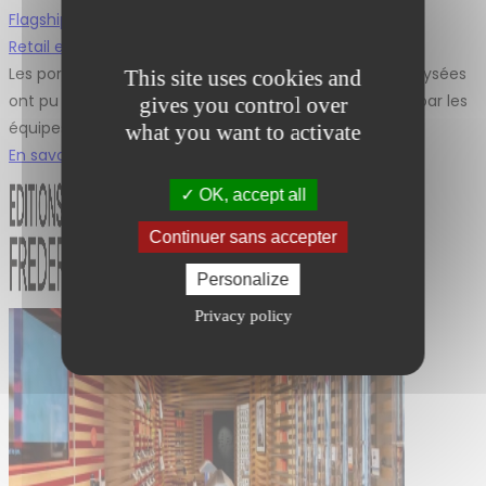
Flagship et Icônes
,
Retail et Déploiement
Les portes du célèbre flagship Sephora des Champs-Elysées
This site uses cookies and
ont pu rouvrir après un chantier de rénovation réalisé par les
gives you control over
équipes de L2A Agencement.
what you want to activate
En savoir plus
OK, accept all
Continuer sans accepter
Personalize
Privacy policy