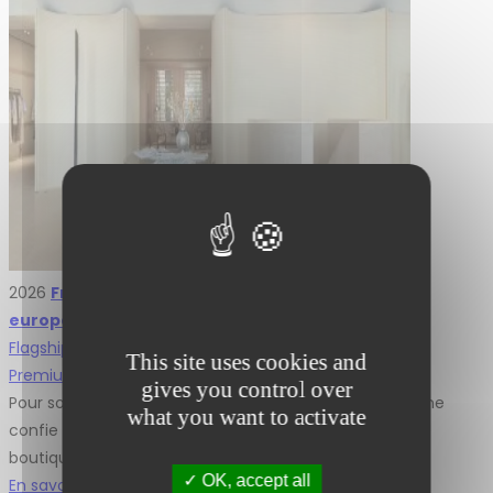
2026
Frame Cannes – une première implantation
européenne menée par L2A Agencement
Flagship et Icônes
,
This site uses cookies and
Premium et Luxe
gives you control over
Pour son arrivée en Europe, l’enseigne américaine Frame
what you want to activate
confie à L2A Agencement la réalisation de sa première
boutique française, au cœur de Cannes.…
OK, accept all
En savoir plus