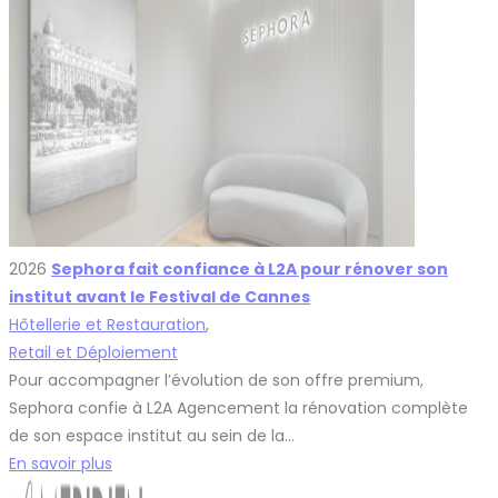
selon les contraintes du site.
Résultat :
Livré dans les délais, le projet traduit une
transformation maîtrisée de l’existant en un
espace boutique complet, intégrant avec
précision une cabine de soin et respectant les
standards de la marque.
2026
Sephora fait confiance à L2A pour rénover son
institut avant le Festival de Cannes
Hôtellerie et Restauration
,
Retail et Déploiement
Pour accompagner l’évolution de son offre premium,
Sephora confie à L2A Agencement la rénovation complète
de son espace institut au sein de la…
En savoir plus