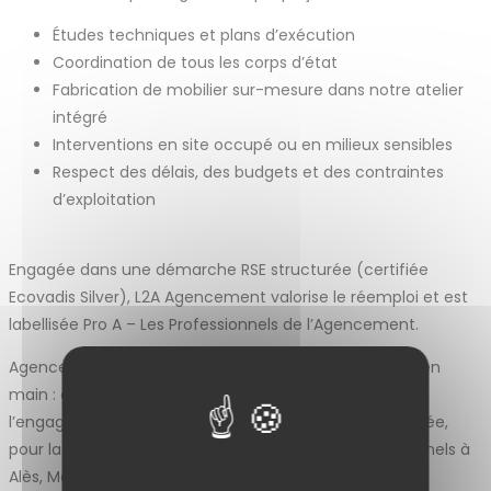
Études techniques et plans d’exécution
Coordination de tous les corps d’état
Fabrication de mobilier sur-mesure dans notre atelier
intégré
Interventions en site occupé ou en milieux sensibles
Respect des délais, des budgets et des contraintes
d’exploitation
Engagée dans une démarche RSE structurée (certifiée
Ecovadis Silver), L2A Agencement valorise le réemploi et est
labellisée Pro A – Les Professionnels de l’Agencement.
Agencement, second œuvre, menuiserie, gestion clé en
main : chaque projet bénéficie de l’expertise, de
l’engagement et du savoir-faire d’une équipe structurée,
pour la qualité et la fiabilité de vos espaces professionnels à
Alès, Montpellier, en Occitanie et partout en France.