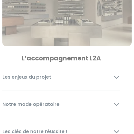
L’accompagnement L2A
Les enjeux du projet
Adapter un concept international exigeant à
Notre mode opératoire
un bâtiment existant en cœur d’îlot urbain.
Préserver l’enveloppe architecturale tout
en intégrant des interventions
Le chantier a été piloté par Jean-François Ramel,
Les clés de notre réussite !
contemporaines.