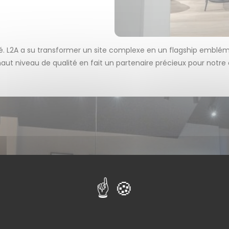
té. L2A a su transformer un site complexe en un flagship embléma
 haut niveau de qualité en fait un partenaire précieux pour not