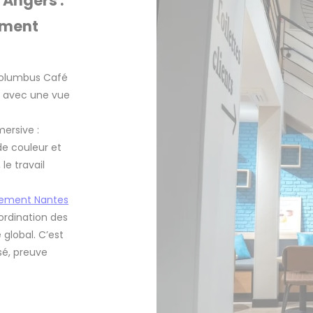
Angers :
ement
Columbus Café
ux avec une vue
ersive :
de couleur et
le travail
ement Nantes
ordination des
 global. C’est
sé, preuve