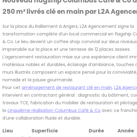
Nouveau flagship Columbus Café & Co à 
250 m² livrés clé en main par L2A Agenc
Sur la place du Ralliement à Angers, L2A Agencement signe la
transformation complète d’un local commercial en flagship 
& Co. Le lieu devient un coffee shop convivial sur deux nivea
imprenable sur la place et une terrasse de 12 places assises.
L’agencement restauration mise sur une expérience client imm
matériaux nobles et durables, éclairage d’ambiance, touches 
murs illustrés composent un espace pensé pour la convivialité, 
nomade et la pause gourmande.
Pour cet
aménagement de restaurant clé en main
,
L2A Agenc
intervient en contractant général : diagnostic du bâtiment, co
travaux TCE, fabrication du mobilier de restauration et pilotage
la
cinquième réalisation Columbus Café & Co
avec ce franchi
d’une collaboration fluide et durable.
Lieu
Superficie
Durée
Année