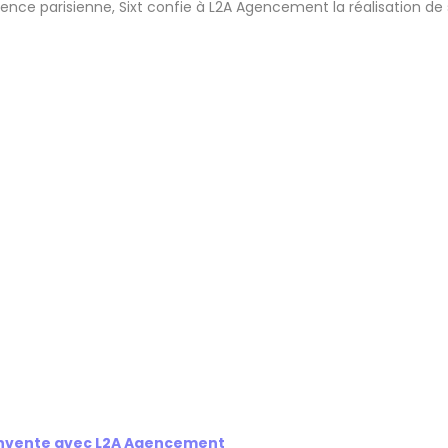
nce parisienne, Sixt confie à L2A Agencement la réalisation d
éinvente avec L2A Agencement