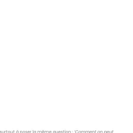
 surtout à poser la même question :
‘Comment on peut