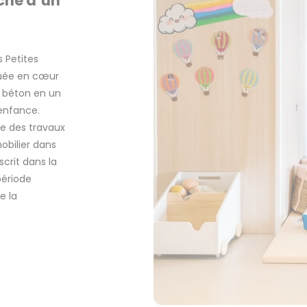
èche d’un
 Petites
tuée en cœur
e béton en un
enfance.
e des travaux
obilier dans
scrit dans la
période
e la