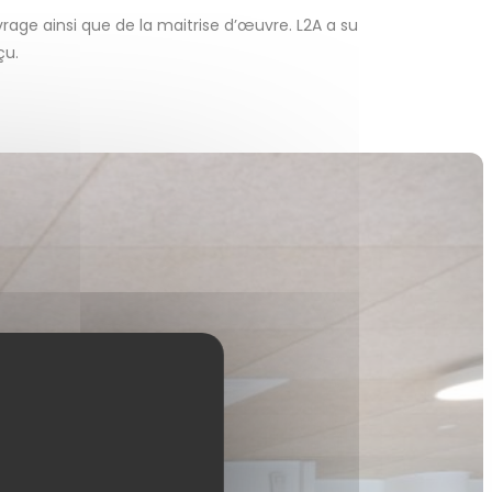
ge ainsi que de la maitrise d’œuvre. L2A a su
çu.