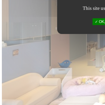
This site u
OK, 