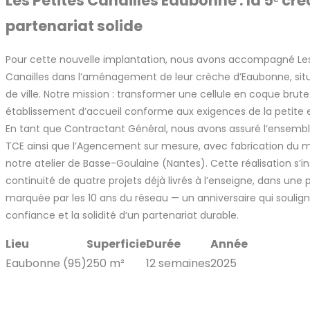
Les Petites Canailles Eaubonne : la 5ᵉ cr
partenariat solide
Pour cette nouvelle implantation, nous avons accompagné Les
Canailles dans l’aménagement de leur crèche d’Eaubonne, si
de ville. Notre mission : transformer une cellule en coque brut
établissement d’accueil conforme aux exigences de la petite 
En tant que Contractant Général, nous avons assuré l’ensembl
TCE ainsi que l’Agencement sur mesure, avec fabrication du m
notre atelier de Basse-Goulaine (Nantes). Cette réalisation s’in
continuité de quatre projets déjà livrés à l’enseigne, dans une 
marquée par les 10 ans du réseau — un anniversaire qui soulign
confiance et la solidité d’un partenariat durable.
Lieu
Superficie
Durée
Année
Eaubonne (95)
250 m²
12 semaines
2025