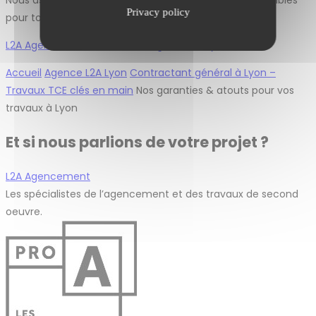
Nous assurons un suivi post-chantier et restons disponibles
Privacy policy
pour tout ajustement ou SAV.
L2A Agencement contractant général à Lyon
Accueil
Agence L2A Lyon
Contractant général à Lyon –
Travaux TCE clés en main
Nos garanties & atouts pour vos
travaux à Lyon
Et si nous parlions de votre projet ?
L2A Agencement
Les spécialistes de l’agencement et des travaux de second
oeuvre.